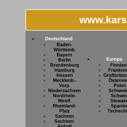
www.kars
Deutschland
Baden-
Württemb.
Bayern
Europa
Berlin
Brandenburg
Finnlan
Hamburg
Frankrei
Hessen
Großbritan
Mecklenb.-
Österrei
Vorp.
Polen
Niedersachsen
Schwed
Nordrhein-
Schwei
Westf.
Slowake
Rheinland-
Spanie
Pfalz
Tschech
Sachsen
Sachsen-
Anhalt