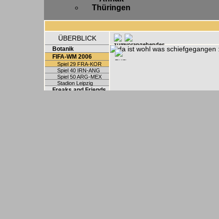
Thüringen
ÜBERBLICK
Botanik
FIFA-WM 2006
Spiel 29 FRA-KOR
Spiel 40 IRN-ANG
Spiel 50 ARG-MEX
Stadion Leipzig
Freaks and Friends
Hobbys
Privates
Strange stuff