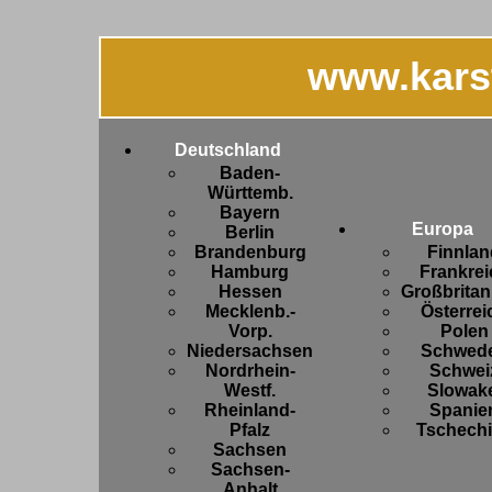
www.kars
Deutschland
Baden-
Württemb.
Bayern
Europa
Berlin
Brandenburg
Finnlan
Hamburg
Frankrei
Hessen
Großbritan
Mecklenb.-
Österrei
Vorp.
Polen
Niedersachsen
Schwed
Nordrhein-
Schwei
Westf.
Slowake
Rheinland-
Spanie
Pfalz
Tschech
Sachsen
Sachsen-
Anhalt