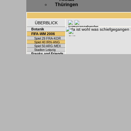
Thüringen
ÜBERBLICK
Botanik
FIFA-WM 2006
Spiel 29 FRA-KOR
Spiel 40 IRN-ANG
Spiel 50 ARG-MEX
Stadion Leipzig
Freaks and Friends
Hobbys
Privates
Strange stuff